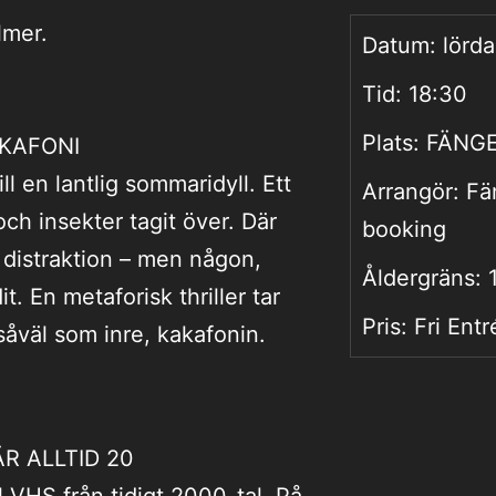
lmer.
Datum:
lörda
Tid:
18:30
Plats:
FÄNGE
AKAFONI
l en lantlig sommaridyll. Ett
Arrangör:
Fä
ch insekter tagit över. Där
booking
 distraktion – men någon,
Åldergräns:
t. En metaforisk thriller tar
Pris:
Fri Entr
 såväl som inre, kakafonin.
ÄR ALLTID 20