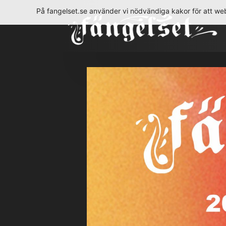
Hoppa
På fangelset.se använder vi nödvändiga kakor för att web
till
innehåll
Fängelset