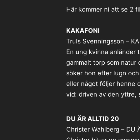
Här kommer ni att se 2 fi
KAKAFONI
Truls Svenningsson – K
En ung kvinna anländer til
gammalt torp som natur o
söker hon efter lugn och
eller något följer henne di
vid: driven av den yttre,
DU ÄR ALLTID 20
Christer Wahlberg – DU 