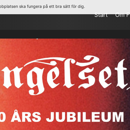
bplatsen ska fungera på ett bra sätt för dig.
Start
Om F