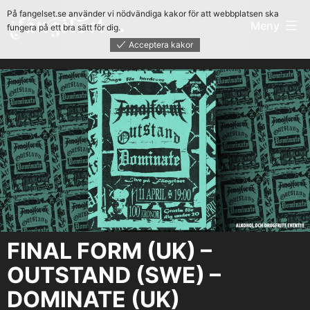
Hoppa
På fangelset.se använder vi nödvändiga kakor för att webbplatsen ska
Fängelset
Meny
fungera på ett bra sätt för dig.
till
Acceptera kakor
innehåll
FINAL FORM (UK) –
OUTSTAND (SWE) –
DOMINATE (UK)