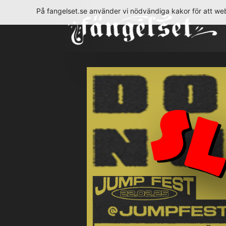
Hoppa
På fangelset.se använder vi nödvändiga kakor för att web
till
innehåll
Fängelset