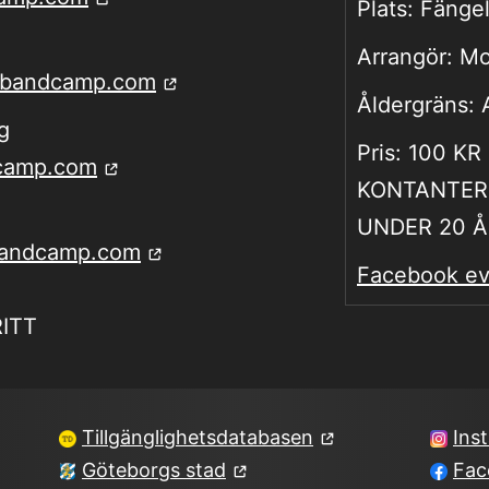
Plats:
Fängel
Arrangör:
Mo
e.bandcamp.com
Åldergräns:
g
Pris:
100 KR
dcamp.com
KONTANTER
UNDER 20 Å
.bandcamp.com
Facebook ev
RITT
Tillgänglighetsdatabasen
Ins
Göteborgs stad
Fac