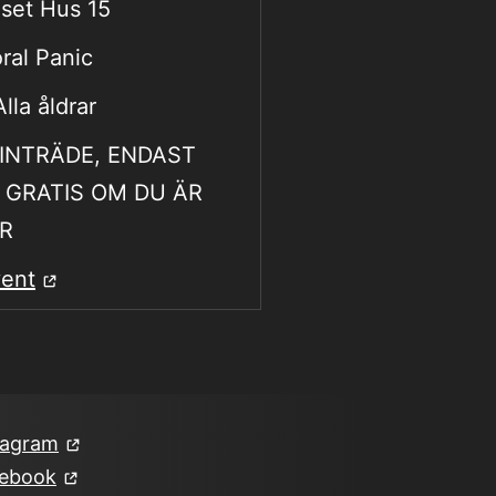
set Hus 15
ral Panic
Alla åldrar
 INTRÄDE, ENDAST
 GRATIS OM DU ÄR
R
ent
tagram
ebook