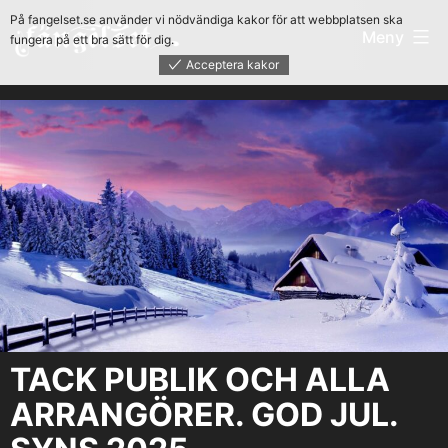
Hoppa
På fangelset.se använder vi nödvändiga kakor för att webbplatsen ska
Fängelset
Meny
fungera på ett bra sätt för dig.
till
Acceptera kakor
innehåll
TACK PUBLIK OCH ALLA
ARRANGÖRER. GOD JUL.