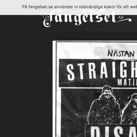
Hoppa
På fangelset.se använder vi nödvändiga kakor för att web
till
innehåll
Fängelset