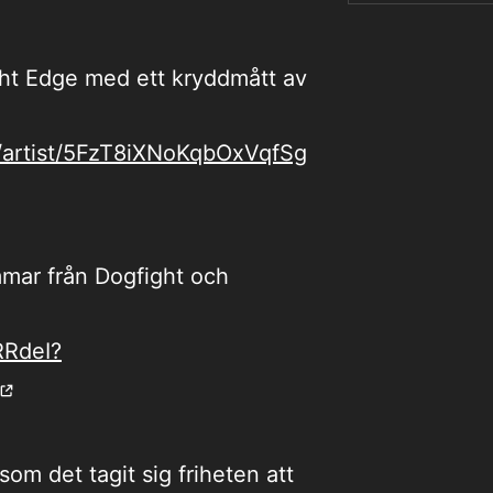
ght Edge med ett kryddmått av
m/artist/5FzT8iXNoKqbOxVqfSg
ar från Dogfight och
RRdeI?
om det tagit sig friheten att