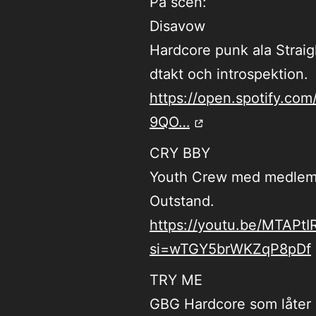
På scen:
Disavow
Hardcore punk ala Strai
dtakt och introspektion.
https://open.spotify.co
9QO…
CRY BBY
Youth Crew med medlemm
Outstand.
https://youtu.be/MTAPtI
si=wTGY5brWKZqP8pDf
TRY ME
GBG Hardcore som låter s