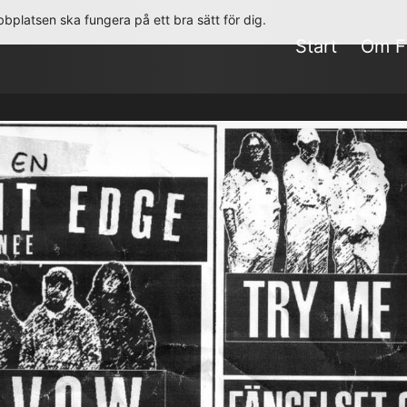
bplatsen ska fungera på ett bra sätt för dig.
Start
Om F