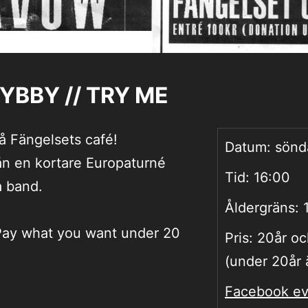
YBBY // TRY ME
å Fängelsets café!
Datum:
sönd
n en kortare Europaturné
Tid:
16:00
a band.
Åldergräns:
/Pay what you want under 20
Pris:
20år oc
(under 20år ä
Facebook ev