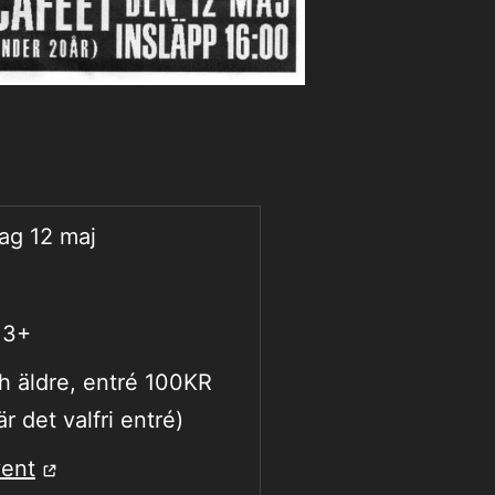
ag 12 maj
13+
h äldre, entré 100KR
r det valfri entré)
ent